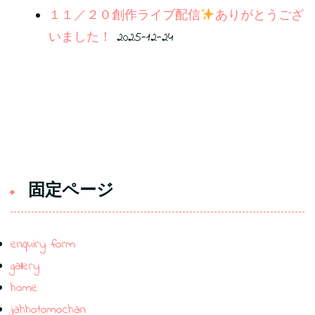
１１／２０創作ライブ配信
ありがとうござ
いました！
2025-12-24
固定ページ
enquiry form
gallery
home
jahhotomochan