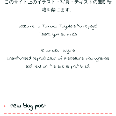
このサイト上のイラスト・写真・テキストの無断転
載を禁じます。
Welcome to Tomoko Toyota’s homepage!
Thank you so much
©️Tomoko Toyota
Unauthorised reproduction of illustrations, photographs
and text on this site is prohibited.
new blog post