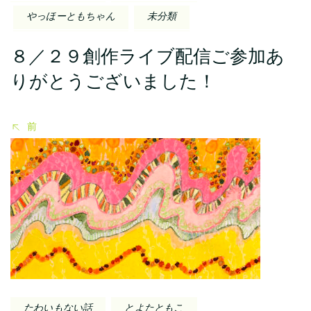
シ
やっほーともちゃん
未分類
ョ
８／２９創作ライブ配信ご参加あ
ン
りがとうございました！
前
たわいもない話
とよたともこ