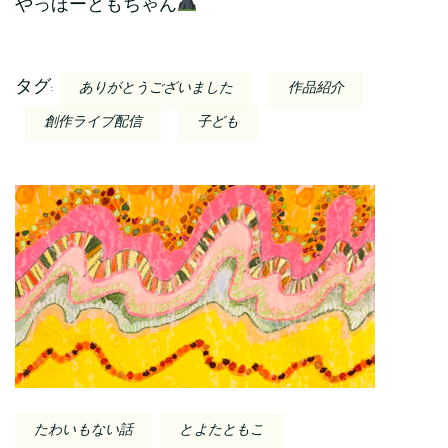
やっほーともちゃん
タグ:
ありがとうございました
作品紹介
創作ライブ配信
子ども
投
稿
ナ
ビ
ゲ
ー
たわいもない話
とよたともこ