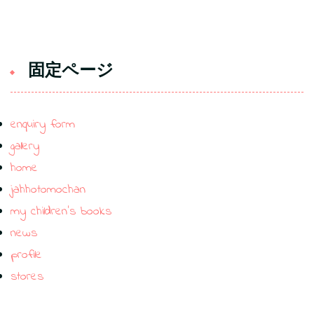
固定ページ
enquiry form
gallery
home
jahhotomochan
my children’s books
news
profile
stores