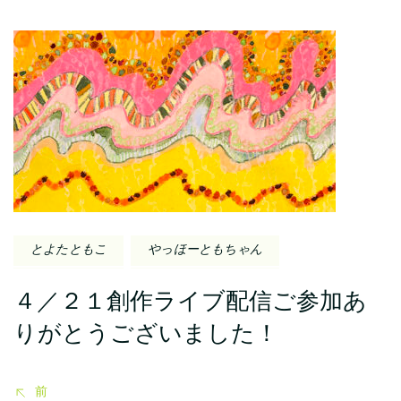
投
稿
ナ
ビ
ゲ
ー
とよたともこ
やっほーともちゃん
シ
４／２１創作ライブ配信ご参加あ
ョ
りがとうございました！
ン
前