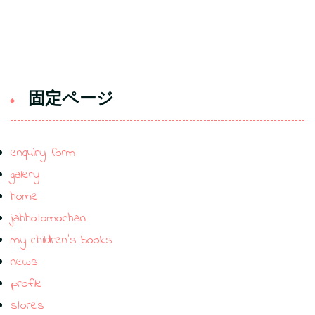
固定ページ
enquiry form
gallery
home
jahhotomochan
my children’s books
news
profile
stores