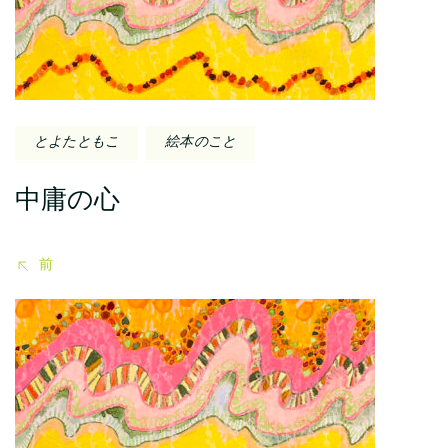
ナ
ビ
ゲ
ー
とよたともこ
絵本のこと
シ
中庸の心
ョ
ン
前