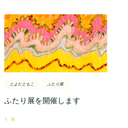
投
稿
ナ
ビ
ゲ
ー
とよたともこ
ふたり展
シ
ふたり展を開催します
ョ
ン
前