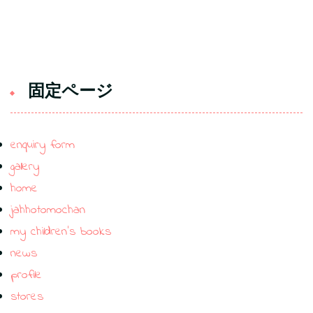
固定ページ
enquiry form
gallery
home
jahhotomochan
my children’s books
news
profile
stores