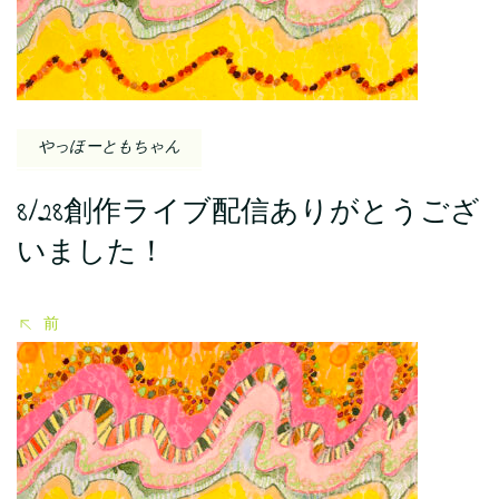
ビ
ゲ
ー
やっほーともちゃん
シ
8/28創作ライブ配信ありがとうござ
ョ
いました！
ン
前