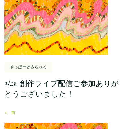
投
稿
ナ
ビ
ゲ
ー
やっほーともちゃん
シ
7/28 創作ライブ配信ご参加ありが
ョ
とうございました！
ン
前