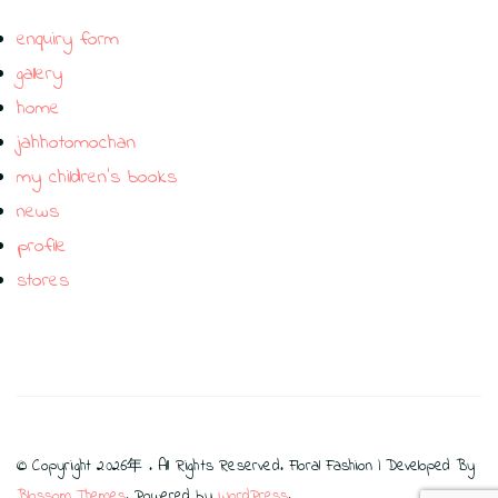
enquiry form
gallery
home
jahhotomochan
my children’s books
news
profile
stores
© Copyright 2026年
. All Rights Reserved.
Floral Fashion | Developed By
Blossom Themes
. Powered by
WordPress
.