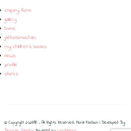
enquiry form
gallery
home
jahhotomochan
my children’s books
news
profile
stores
© Copyright 2026年
. All Rights Reserved.
Floral Fashion | Developed By
Blossom Themes
. Powered by
WordPress
.